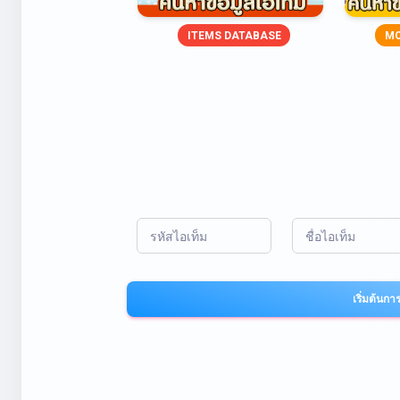
ITEMS DATABASE
MO
รหัสไอเท็ม
ชื่อไอเท็ม
เริ่มต้นก