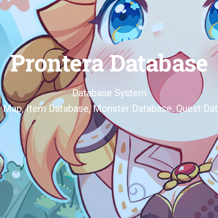
Prontera Database
Database System
d Map, Item Database, Monster Database, Quest Dat