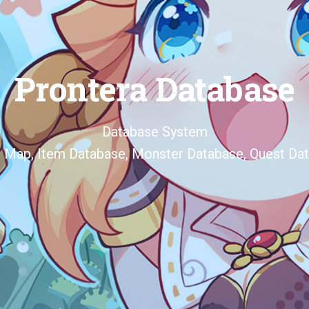
Prontera Database
Database System
d Map, Item Database, Monster Database, Quest Dat