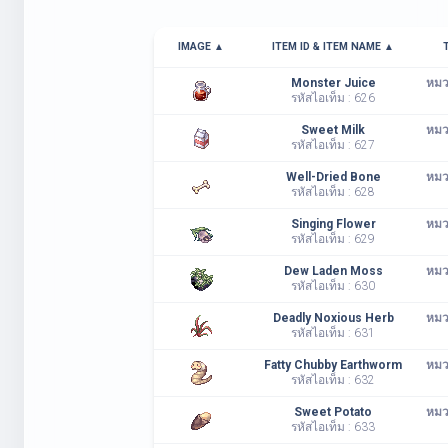
IMAGE ▲
ITEM ID & ITEM NAME ▲
Monster Juice
หมวด
รหัสไอเท็ม : 626
Sweet Milk
หมวด
รหัสไอเท็ม : 627
Well-Dried Bone
หมวด
รหัสไอเท็ม : 628
Singing Flower
หมวด
รหัสไอเท็ม : 629
Dew Laden Moss
หมวด
รหัสไอเท็ม : 630
Deadly Noxious Herb
หมวด
รหัสไอเท็ม : 631
Fatty Chubby Earthworm
หมวด
รหัสไอเท็ม : 632
Sweet Potato
หมวด
รหัสไอเท็ม : 633